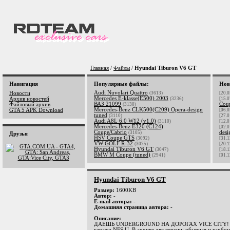
Главная
/
Файлы
/
Hyundai Tiburon V6 GT
Навигация
Популярные файлы:
Нов
Audi Nuvolari Quattro
Новости
(3613)
[20.0
Mercedes E-klasse(E500) 2003
Архив новостей
(3236)
[15.0
ВАЗ 21099
Cou
Файловый архив
(3130)
Mercedes-Benz CLK500(C209) Opera-design
GTA 5 APK Download
[06.0
tuned
(3110)
[27.0
Audi A8L 6.0 W12 (v1.0)
(3110)
[12.0
Mercedes-Benz E320 (C124)
[02.0
Coupe/Cabrio
desi
(3105)
Друзья
HSV Coupe GTS
(3092)
[31.1
VW GOLF R-32
(3075)
[20.1
Hyundai Tiburon V6 GT
(3047)
[18.1
BMW M Coupe (tuned)
(2941)
[01.1
Hyundai Tiburon V6 GT
Размер:
1600KB
Автор:
-
E-mail автора:
-
Домашняя страница автора:
-
Описание:
ДАЕШЬ UNDERGROUND НА ДОРОГАХ VICE CITY! Гор
гаража NFS:U. В архиве две версии: обычная и карбон