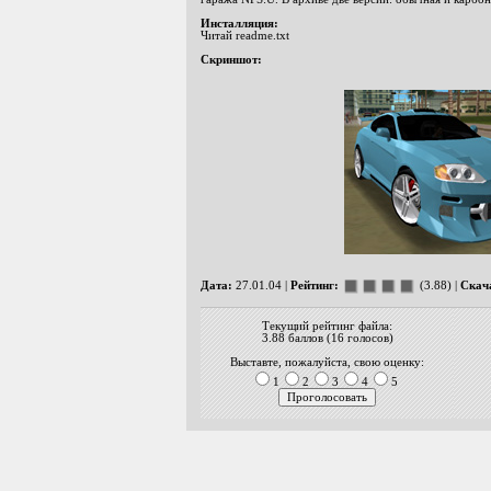
Инсталляция:
Читай readme.txt
Скриншот:
Дата:
27.01.04 |
Рейтинг:
(3.88) |
Скач
Текущий рейтинг файла:
3.88 баллов (16 голосов)
Выставте, пожалуйста, свою оценку:
1
2
3
4
5