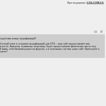
При поддержке:
GTA.COM.UA
оздателям новых модификаций!
 богатый опыт в создании модификаций для GTA – наш сайт предоставляет вам
я роста. Каждому толковому моделлеру будет предоставлено физическое место под
 ящик, собственный раздел на форуме, а в отдельных случаях даже сайт. Приходите к
алеете!