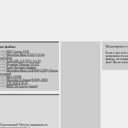
Моделлерам и с
ые файлы:
HSV Coupe GTS
5.08]
Если у вас есть
Mercedes-Benz E320 (C124)
7.04]
возможности дл
pe/Cabrio
файлы, почтовый
Audi A8L 6.0 W12 (v1.0)
5.04]
нам! Вы не пож
Hyundai Tiburon V6 GT
1.04]
Audi Nuvolari Quattro
1.04]
Mercedes-Benz CLK500(C209) Opera-
1.04]
gn tuned
ВАЗ 21099
2.03]
Mercedes E-klasse(E500) 2003
2.03]
VW GOLF R-32
2.03]
BMW M Coupe (tuned)
2.03]
яченький Tiburon прямиком из
овая для гурманов!:-)