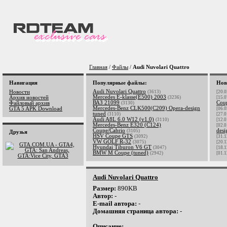
Главная
/
Файлы
/
Audi Nuvolari Quattro
Навигация
Популярные файлы:
Нов
Audi Nuvolari Quattro
Новости
(3613)
[20.0
Mercedes E-klasse(E500) 2003
Архив новостей
(3236)
[15.0
ВАЗ 21099
Cou
Файловый архив
(3130)
Mercedes-Benz CLK500(C209) Opera-design
GTA 5 APK Download
[06.0
tuned
(3110)
[27.0
Audi A8L 6.0 W12 (v1.0)
(3110)
[12.0
Mercedes-Benz E320 (C124)
[02.0
Coupe/Cabrio
desi
(3105)
Друзья
HSV Coupe GTS
(3092)
[31.1
VW GOLF R-32
(3075)
[20.1
Hyundai Tiburon V6 GT
(3047)
[18.1
BMW M Coupe (tuned)
(2942)
[01.1
Audi Nuvolari Quattro
Размер:
890KB
Автор:
-
E-mail автора:
-
Домашняя страница автора:
-
Описание: