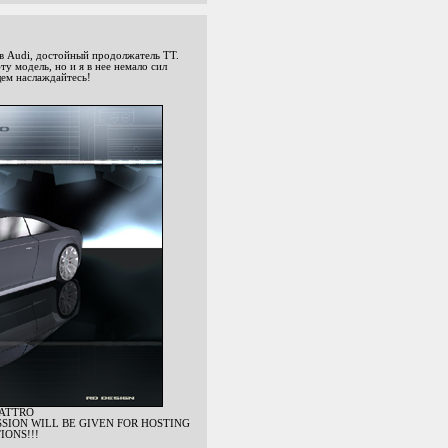
ев Audi, достойный продолжатель ТТ.
ту модель, но и я в нее немало сил
щем наслаждайтесь!
ATTRO
SSION WILL BE GIVEN FOR HOSTING
IONS!!!