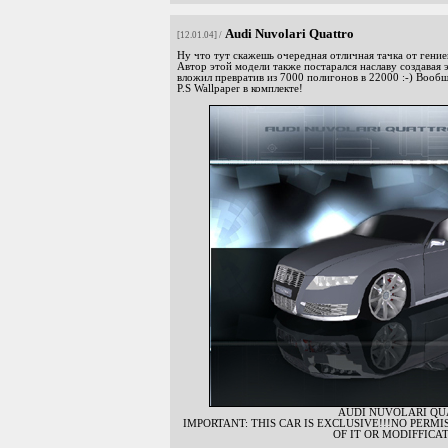
Audi Nuvolari Quattro
[12.01.04] /
Ну что тут скажешь очередная отличная тачка от гени
Автор этой модели также постарался наславу создавая э
вложил превратив из 7000 полигонов в 22000 :-) Вооб
P.S Wallpaper в комплекте!
AUDI NUVOLARI QU
IMPORTANT: THIS CAR IS EXCLUSIVE!!!NO PERMI
OF IT OR MODIFFICAT