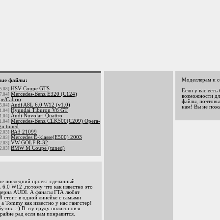
Моделлерам и с
ые файлы:
HSV Coupe GTS
5.08]
Если у вас есть
Mercedes-Benz E320 (C124)
7.04]
возможности дл
pe/Cabrio
файлы, почтовый
Audi A8L 6.0 W12 (v1.0)
5.04]
нам! Вы не пож
Hyundai Tiburon V6 GT
1.04]
Audi Nuvolari Quattro
1.04]
Mercedes-Benz CLK500(C209) Opera-
1.04]
gn tuned
ВАЗ 21099
2.03]
Mercedes E-klasse(E500) 2003
2.03]
VW GOLF R-32
2.03]
BMW M Coupe (tuned)
2.03]
 последний проект сделанный
6.0 W12 ,потому что как известно это
нцерна AUDI. А фанаты ГТА любят
8 стоит в одной линейке с самыми
 Tommy как известно у нас гангстер!
тов. :-) В эту груду полигонов я
райне рад если вам понравится.