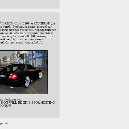
Й В СЕТИ CLK С 209-м КУЗОВОМ! Да
е такой. В общем и целом я перебрал
 куча разных премочек, переделаны все
ентов машины бало переделано но вышло
гонов чуть более 10 000, выглядит он
овый год! А от вас прошу самую
кий баннер слева! Спасибо! :-)
-design tuned.
SSION WILL BE GIVEN FOR HOSTING
IONS!!!
ерх