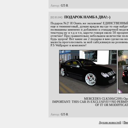
Автор:
GT-R
ПОДАРОК НАМБА ДВА!:-)
[02.01.04] /
Подарок №2! И Опять же эксклюзив! ЕДИНСТВЕННЫ
еще и тюннинговый, думаю врядли вы где то еще найдет
полмашины заменено и добавлено к стандартной модели
текстуры ну и т.д и т.п, кароче говоря около 50 проц
отлично! При сравнительно небольшом количестве поли
будь здоров! Вот какие аж 2 подарка я вам сделал на н
малость:проголосовать за мой сайт,кликнув на розовень
P.S Wallpaper в комплекте!
MERCEDES CLK500(C209) Opera
IMPORTANT: THIS CAR IS EXCLUSIVE!!!NO PERMI
OF IT OR MODIFFICAT
Автор:
GT-R
Архив новостей
|
Вв