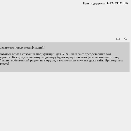
При поддержке:
GTA.COM.UA
оздателям новых модификаций!
 богатый опыт в создании модификаций для GTA – наш сайт предоставляет вам
я роста. Каждому толковому моделлеру будет предоставлено физическое место под
 ящик, собственный раздел на форуме, а в отдельных случаях даже сайт. Приходите к
алеете!