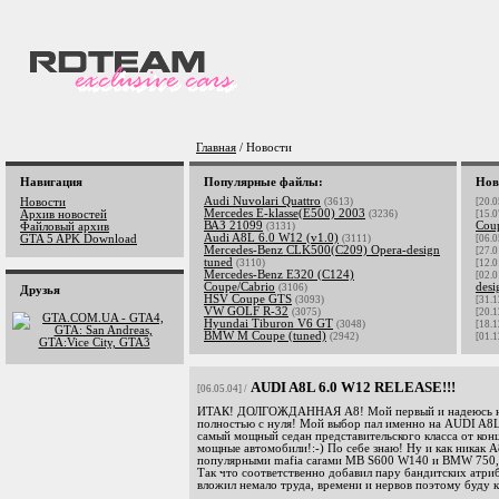
Главная
/ Новости
Навигация
Популярные файлы:
Нов
Audi Nuvolari Quattro
Новости
(3613)
[20.0
Mercedes E-klasse(E500) 2003
Архив новостей
(3236)
[15.0
ВАЗ 21099
Cou
Файловый архив
(3131)
Audi A8L 6.0 W12 (v1.0)
GTA 5 APK Download
(3111)
[06.0
Mercedes-Benz CLK500(C209) Opera-design
[27.0
tuned
(3110)
[12.0
Mercedes-Benz E320 (C124)
[02.0
Coupe/Cabrio
desi
(3106)
Друзья
HSV Coupe GTS
(3093)
[31.1
VW GOLF R-32
(3075)
[20.1
Hyundai Tiburon V6 GT
(3048)
[18.1
BMW M Coupe (tuned)
(2942)
[01.1
AUDI A8L 6.0 W12 RELEASE!!!
[06.05.04] /
ИТАК! ДОЛГОЖДАННАЯ А8! Мой первый и надеюсь не
полностью с нуля! Мой выбор пал именно на AUDI A8L 
самый мощный седан представительского класса от ко
мощные автомобили!:-) По себе знаю! Ну и как никак А
популярными mafia carами MB S600 W140 и BMW 750, а
Так что соответственно добавил пару бандитских атрибу
вложил немало труда, времени и нервов поэтому буду к