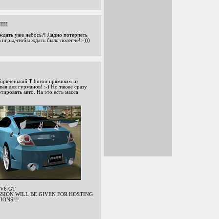
!!!
ждать уже небось?! Ладно потерпеть
 игры,чтобы ждать было полегче!:-)))
ченький Tiburon прямиком из
ая для гурманов! :-) Но также сразу
тировать авто. На это есть масса
V6 GT
SSION WILL BE GIVEN FOR HOSTING
IONS!!!