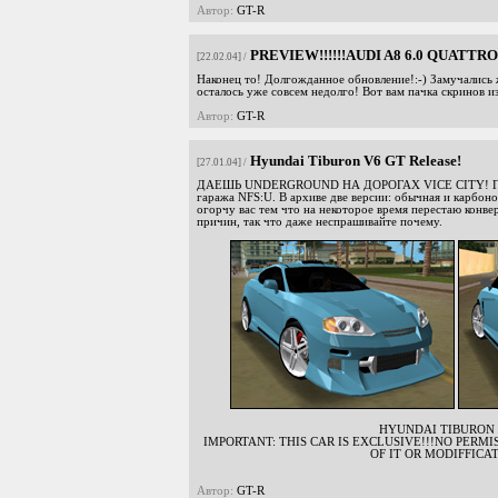
Автор:
GT-R
PREVIEW!!!!!!AUDI A8 6.0 QUATTRO!
[22.02.04] /
Наконец то! Долгожданное обновление!:-) Замучались 
осталось уже совсем недолго! Вот вам пачка скринов из
Автор:
GT-R
Hyundai Tiburon V6 GT Release!
[27.01.04] /
ДАЕШЬ UNDERGROUND НА ДОРОГАХ VICE CITY! Горя
гаража NFS:U. В архиве две версии: обычная и карбонов
огорчу вас тем что на некоторое время перестаю конвер
причин, так что даже неспрашивайте почему.
HYUNDAI TIBURON 
IMPORTANT: THIS CAR IS EXCLUSIVE!!!NO PERMI
OF IT OR MODIFFICAT
Автор:
GT-R