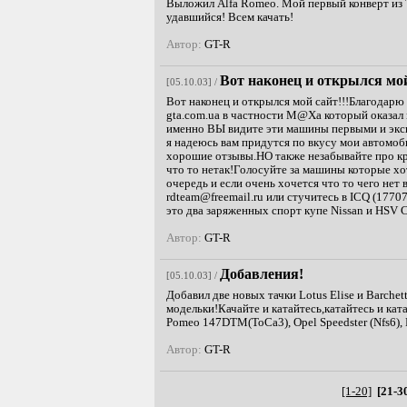
Выложил Alfa Romeo. Мой первый конверт из To
удавшийся! Всем качать!
Автор:
GT-R
Вот наконец и открылся мой
[05.10.03] /
Вот наконец и открылся мой сайт!!!Благодарю
gta.com.ua в частности M@Xa который оказал
именно ВЫ видите эти машины первыми и экс
я надеюсь вам придутся по вкусу мои автомоб
хорошие отзывы.НО также незабывайте про кр
что то нетак!Голосуйте за машины которые хо
очередь и если очень хочется что то чего нет
rdteam@freemail.ru
или стучитесь в ICQ (1770
это два заряженных спорт купе Nissan и HSV
Автор:
GT-R
Добавления!
[05.10.03] /
Добавил две новых тачки Lotus Elise и Barchet
модельки!Качайте и катайтесь,катайтесь и кат
Pomeo 147DTM(ToCa3), Opel Speedster (Nfs6), 
Автор:
GT-R
[1-20]
[21-3