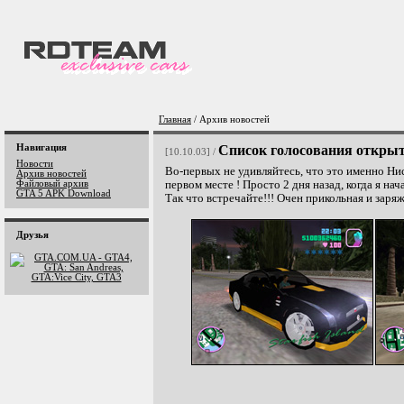
Главная
/ Архив новостей
Навигация
Список голосования открыт
[10.10.03] /
Новости
Во-первых не удивляйтесь, что это именно Нис
Архив новостей
Файловый архив
первом месте ! Просто 2 дня назад, когда я нач
GTA 5 APK Download
Так что встречайте!!! Очен прикольная и заря
Друзья