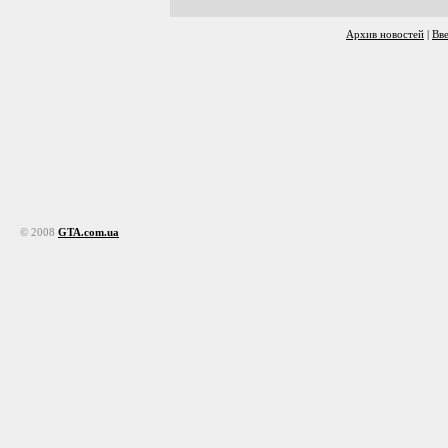
Архив новостей
|
Вв
© 2008
GTA.com.ua