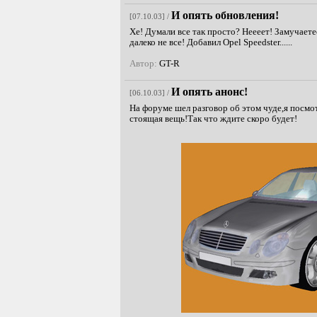
И опять обновления!
[07.10.03] /
Хе! Думали все так просто? Неееет! Замучаете
далеко не все! Добавил Opel Speedster......
Автор:
GT-R
И опять анонс!
[06.10.03] /
На форуме шел разговор об этом чуде,я посмо
стоящая вещь!Так что ждите скоро будет!